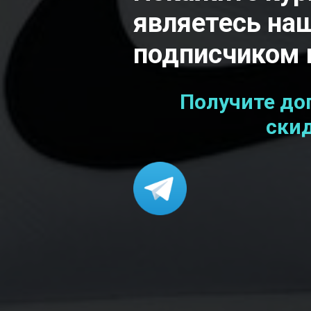
являетесь на
подписчиком 
Получите до
скид