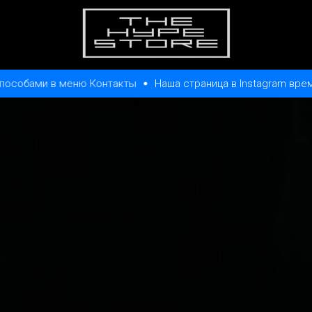
ты
Наша страница в Instagram временно недоступна, связа