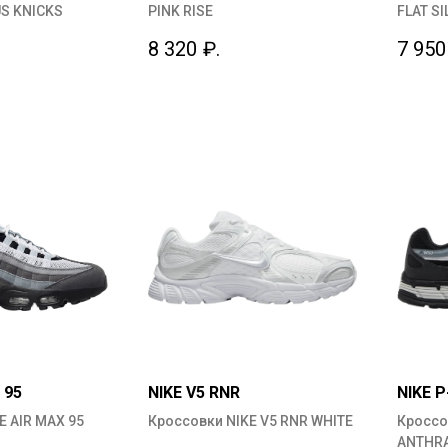
S KNICKS
PINK RISE
FLAT SI
8 320
₽.
7 950
 95
NIKE V5 RNR
NIKE P
E AIR MAX 95
Кроссовки NIKE V5 RNR WHITE
Кроссо
ANTHRA