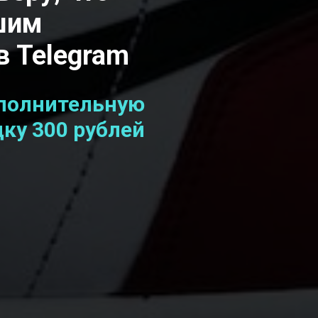
шим
в Telegram
полнительную
ку 300 рублей