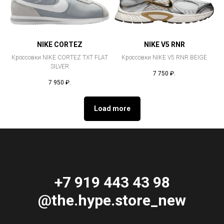
NIKE CORTEZ
NIKE V5 RNR
Кроссовки NIKE CORTEZ TXT FLAT
Кроссовки NIKE V5 RNR BEIGE
SILVER
7 750
₽.
7 950
₽.
Load more
+7 919 443 43 98
@the.hype.store_new